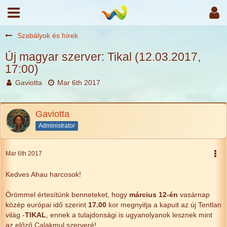
Szabályok és hírek
Új magyar szerver: Tikal (12.03.2017,
17:00)
Gaviotta
Mar 6th 2017
Gaviotta
Administrator
Mar 6th 2017
Kedves Ahau harcosok!
Örömmel értesítünk benneteket, hogy
március
12-én
vasárnap
közép európai idő szerint
17.00
kor megnyitja a kapuit az új Tentlan
világ -
TIKAL
, ennek a tulajdonsági is ugyanolyanok lesznek mint
az előző Calakmul szerveré!