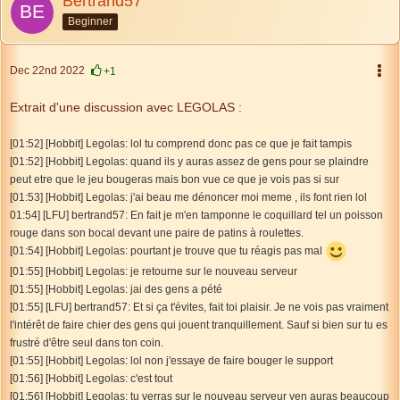
Bertrand57
Beginner
Dec 22nd 2022
+1
Extrait d'une discussion avec LEGOLAS :
[01:52] [Hobbit] Legolas: lol tu comprend donc pas ce que je fait tampis
[01:52] [Hobbit] Legolas: quand ils y auras assez de gens pour se plaindre
peut etre que le jeu bougeras mais bon vue ce que je vois pas si sur
[01:53] [Hobbit] Legolas: j'ai beau me dénoncer moi meme , ils font rien lol
01:54] [LFU] bertrand57: En fait je m'en tamponne le coquillard tel un poisson
rouge dans son bocal devant une paire de patins à roulettes.
[01:54] [Hobbit] Legolas: pourtant je trouve que tu réagis pas mal
[01:55] [Hobbit] Legolas: je retourne sur le nouveau serveur
[01:55] [Hobbit] Legolas: jai des gens a pété
[01:55] [LFU] bertrand57: Et si ça t'évites, fait toi plaisir. Je ne vois pas vraiment
l'intérêt de faire chier des gens qui jouent tranquillement. Sauf si bien sur tu es
frustré d'être seul dans ton coin.
[01:55] [Hobbit] Legolas: lol non j'essaye de faire bouger le support
[01:56] [Hobbit] Legolas: c'est tout
[01:56] [Hobbit] Legolas: tu verras sur le nouveau serveur yen auras beaucoup