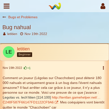
Bugs et Problèmes
Bug nahual
letitien
Nov 19th 2022
letitien
Beginner
Nov 19th 2022
+1
Comment un joueur (Légolas sur Chacchoben) peut détenir 180
000 nahuals et uniquement grace à un bug dans l'évent nahuals
amazone? Il faut arrêter cela car grâce à ce joueur, il n'y a plus
personne sur ce monde. Voici une preuve de ce que j'avance :
Legolas vs. lech'titien [114:100]
http://tentlan.gamehelper.net/…
C248F587F66147FD1122CF9A6
. Mes coéquipiers vont bientôt
quitter le monde "Chacchoben" car