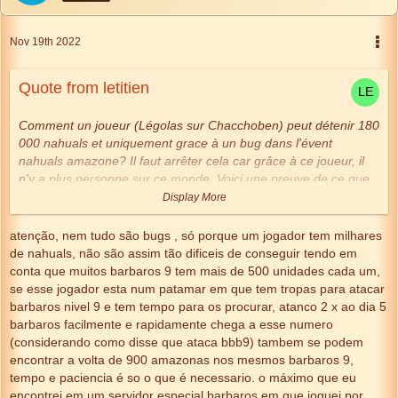
Nov 19th 2022
Quote from letitien
Comment un joueur (Légolas sur Chacchoben) peut détenir 180
000 nahuals et uniquement grace à un bug dans l'évent
nahuals amazone? Il faut arrêter cela car grâce à ce joueur, il
n'y a plus personne sur ce monde. Voici une preuve de ce que
j'avance :
Legolas vs. lech'titien [114:100]
Display More
http://tentlan.gamehelper.net/…
C248F587F66147FD1122CF9A6
. Mes coéquipiers vont
atenção, nem tudo são bugs , só porque um jogador tem milhares
bientôt quitter le monde "Chacchoben" car
de nahuals, não são assim tão dificeis de conseguir tendo em
1 ils sont harcelés par ce joueur avec ses nahuals
conta que muitos barbaros 9 tem mais de 500 unidades cada um,
2 il y a trop de truquage, de magouille
se esse jogador esta num patamar em que tem tropas para atacar
3 ce joueur à 2 comptes Légolas et Galadriel.
barbaros nivel 9 e tem tempo para os procurar, atanco 2 x ao dia 5
Conclusion : les administrateurs ne veulent pas le bannir et ne
barbaros facilmente e rapidamente chega a esse numero
veulent pas arrêter le bug des nahuals en arrêtant cet évent.
(considerando como disse que ataca bbb9) tambem se podem
Aucun plaisir à jouer dans ces conditions même après avoir
encontrar a volta de 900 amazonas nos mesmos barbaros 9,
investi 700€ dans ce monde
tempo e paciencia é so o que é necessario. o máximo que eu
encontrei em um servidor especial barbaros em que joguei por