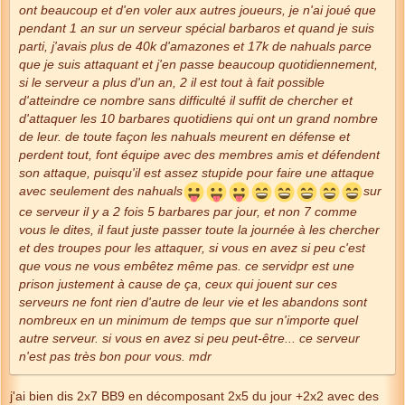
ont beaucoup et d'en voler aux autres joueurs, je n'ai joué que
pendant 1 an sur un serveur spécial barbaros et quand je suis
parti, j'avais plus de 40k d'amazones et 17k de nahuals parce
que je suis attaquant et j'en passe beaucoup quotidiennement,
si le serveur a plus d'un an, 2 il est tout à fait possible
d'atteindre ce nombre sans difficulté il suffit de chercher et
d'attaquer les 10 barbares quotidiens qui ont un grand nombre
de leur.
de toute façon les nahuals meurent en défense et
perdent tout, font équipe avec des membres amis et défendent
son attaque, puisqu'il est assez stupide pour faire une attaque
avec seulement des nahuals
sur
ce serveur il y a 2 fois 5 barbares par jour, et non 7 comme
vous le dites, il faut juste passer toute la journée à les chercher
et des troupes pour les attaquer, si vous en avez si peu c'est
que vous ne vous embêtez même pas.
ce servidpr est une
prison justement à cause de ça, ceux qui jouent sur ces
serveurs ne font rien d'autre de leur vie et les abandons sont
nombreux en un minimum de temps que sur n'importe quel
autre serveur.
si vous en avez si peu peut-être... ce serveur
n'est pas très bon pour vous.
mdr
j'ai bien dis 2x7 BB9 en décomposant 2x5 du jour +2x2 avec des