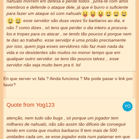
nahuals morrem em defesa e perde todos , junta-te com amis
membros e defende o ataque dele, já que é burro o suficiente
para fazer um ataque só com nahuals
esse servidor são duas vezes 5x barbaros ao dia, e
não 7 como dizes , só tens que perder o dia inteiro a procura-
los e tropas para os atacar , se tends tão poucos é porque nem
te das ao trabalho. esse servidpr é uma prisão precisamente
por isso, quem joga esses servidores nâo faz mais nada da
vida e os desistentes são muitos no menor tempo que em
qualquer outro servidor. se tens tão poucos talvez... esse
servidor não seja muito bem pra ti. lol
En que server vc fala ? Ainda funciona ? Me pode pasar o link por
favor?
Quote from Yog123
atenção, nem tudo são bugs , só porque um jogador tem
milhares de nahuals, não são assim tão dificeis de conseguir
tendo em conta que muitos barbaros 9 tem mais de 500
unidades cada um, se esse jogador esta num patamar em que