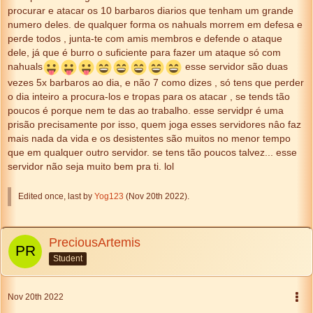
procurar e atacar os 10 barbaros diarios que tenham um grande
numero deles. de qualquer forma os nahuals morrem em defesa e
perde todos , junta-te com amis membros e defende o ataque
dele, já que é burro o suficiente para fazer um ataque só com
nahuals
esse servidor são duas
vezes 5x barbaros ao dia, e não 7 como dizes , só tens que perder
o dia inteiro a procura-los e tropas para os atacar , se tends tão
poucos é porque nem te das ao trabalho. esse servidpr é uma
prisão precisamente por isso, quem joga esses servidores nâo faz
mais nada da vida e os desistentes são muitos no menor tempo
que em qualquer outro servidor. se tens tão poucos talvez... esse
servidor não seja muito bem pra ti. lol
Edited once, last by
Yog123
(
Nov 20th 2022
).
PreciousArtemis
Student
Nov 20th 2022