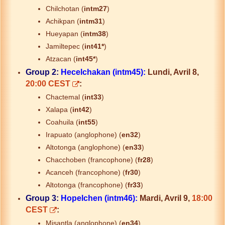
Chilchotan (
intm27
)
Achikpan (
intm31
)
Hueyapan (
intm38
)
Jamiltepec (
int41*
)
Atzacan (
int45*
)
Group 2:
Hecelchakan (intm45):
Lundi, Avril 8,
20:00 CEST
:
Chactemal (
int33
)
Xalapa (
int42
)
Coahuila (
int55
)
Irapuato (anglophone) (
en32
)
Altotonga (anglophone) (
en33
)
Chacchoben (francophone) (
fr28
)
Acanceh (francophone) (
fr30
)
Altotonga (francophone) (
fr33
)
Group 3:
Hopelchen (intm46):
Mardi, Avril 9,
18:00
CEST
:
Misantla (anglophone) (
en34
)