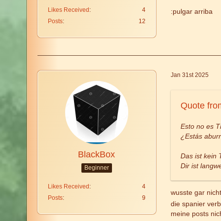
Likes Received
4
:pulgar arriba
Posts
12
Jan 31st 2025
Quote fro
Esto no es Ti
¿Estás aburri
BlackBox
Das ist kein
Dir ist lang
Beginner
Likes Received
4
wusste gar nich
Posts
9
die spanier ver
meine posts nic