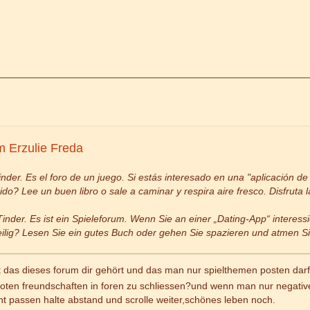
m Erzulie Freda
nder. Es el foro de un juego. Si estás interesado en una "aplicación de
do? Lee un buen libro o sale a caminar y respira aire fresco. Disfruta la 
 Tinder. Es ist ein Spieleforum. Wenn Sie an einer „Dating-App“ intere
weilig? Lesen Sie ein gutes Buch oder gehen Sie spazieren und atmen Si
t das dieses forum dir gehört und das man nur spielthemen posten darf
boten freundschaften in foren zu schliessen?und wenn man nur negative 
ht passen halte abstand und scrolle weiter,schönes leben noch.