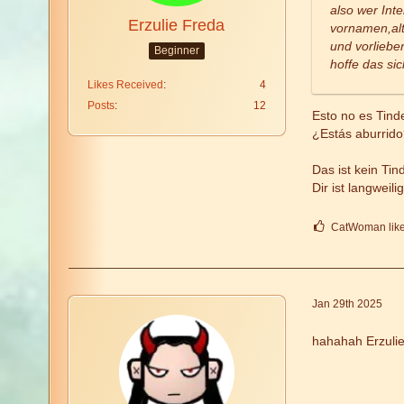
also wer Inte
Erzulie Freda
vornamen,alte
und vorliebe
Beginner
hoffe das sic
Likes Received
4
Posts
12
Esto no es Tinde
¿Estás aburrido?
Das ist kein Tin
Dir ist langwei
CatWoman likes
Jan 29th 2025
hahahah Erzulie 