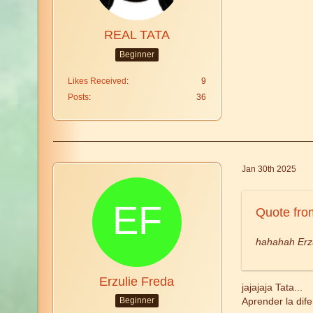
REAL TATA
Beginner
Likes Received
9
Posts
36
Jan 30th 2025
Quote fr
hahahah Erzul
Erzulie Freda
jajajaja Tata...
Aprender la dif
Beginner