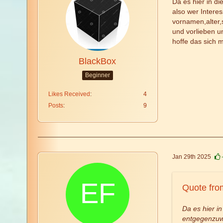
Da es hier in d
also wer Interes
vornamen,alter,s
und vorlieben u
hoffe das sich m
BlackBox
Beginner
Likes Received
4
Posts
9
Jan 29th 2025
Quote fro
Da es hier i
entgegenzuw