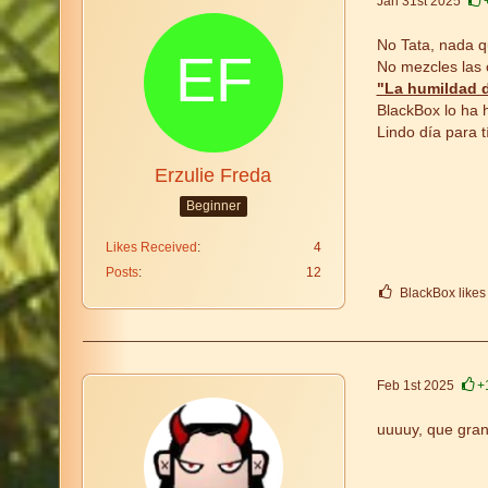
Jan 31st 2025
No Tata, nada q
No mezcles las 
"La humildad 
BlackBox lo ha 
Lindo día para t
Erzulie Freda
Beginner
Likes Received
4
Posts
12
BlackBox likes 
Feb 1st 2025
+
uuuuy, que gran