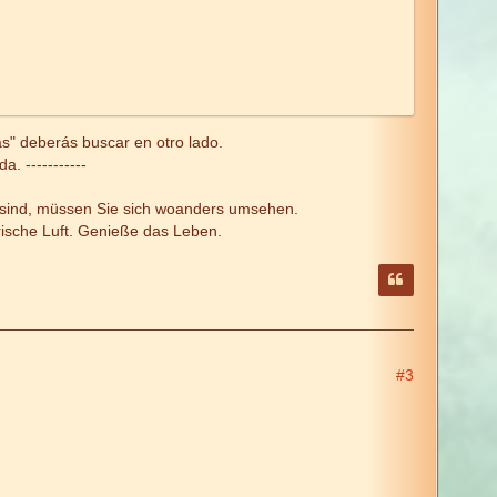
tas" deberás buscar en otro lado.
. -----------
rt sind, müssen Sie sich woanders umsehen.
rische Luft. Genieße das Leben.
#3