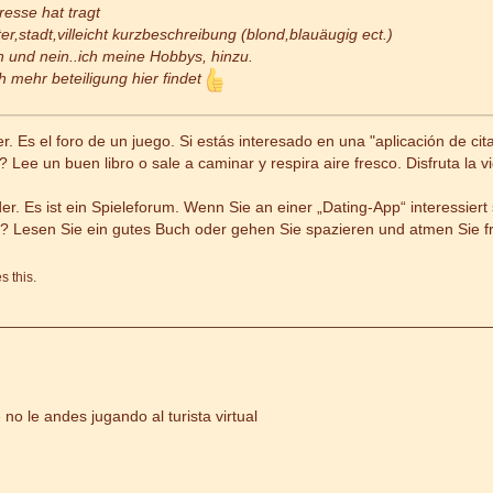
resse hat tragt
r,stadt,villeicht kurzbeschreibung (blond,blauäugig ect.)
n und nein..ich meine Hobbys, hinzu.
h mehr beteiligung hier findet
r. Es el foro de un juego. Si estás interesado en una "aplicación de ci
 Lee un buen libro o sale a caminar y respira aire fresco. Disfruta la vida
der. Es ist ein Spieleforum. Wenn Sie an einer „Dating-App“ interessie
lig? Lesen Sie ein gutes Buch oder gehen Sie spazieren und atmen Sie f
 this.
no le andes jugando al turista virtual