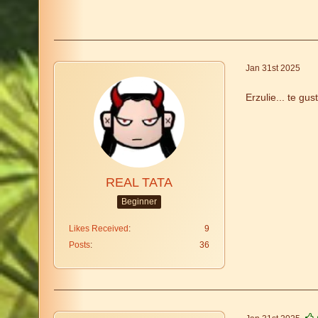
Jan 31st 2025
Erzulie... te gu
REAL TATA
Beginner
Likes Received
9
Posts
36