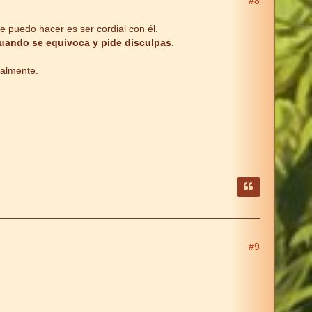
#8
e puedo hacer es ser cordial con él.
uando se equivoca y pide disculpas
.
ialmente.
#9