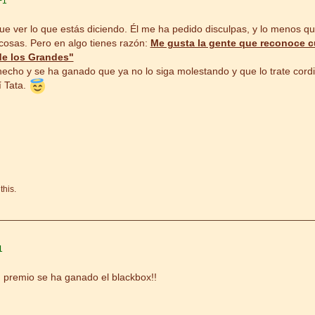
+1
ue ver lo que estás diciendo. Él me ha pedido disculpas, y lo menos qu
cosas. Pero en algo tienes razón:
Me gusta la gente que reconoce c
de los Grandes"
hecho y se ha ganado que ya no lo siga molestando y que lo trate cord
í Tata.
this.
1
 premio se ha ganado el blackbox!!