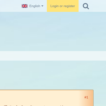
English
Login or register
#1