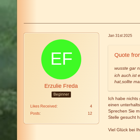
Jan 31st 2025
Quote fro
wusste gar n
ich auch.ist
hat,sollte ma
Erzulie Freda
Beginner
Ich habe nichts
einen unterhalt
Likes Received
4
Sprechen Sie mi
Posts
12
Stelle gesucht 
Viel Glück bei I