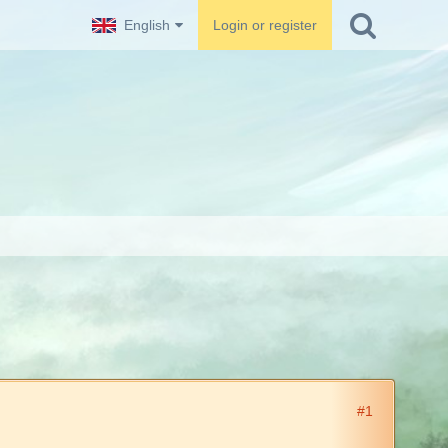
English
Login or register
#1