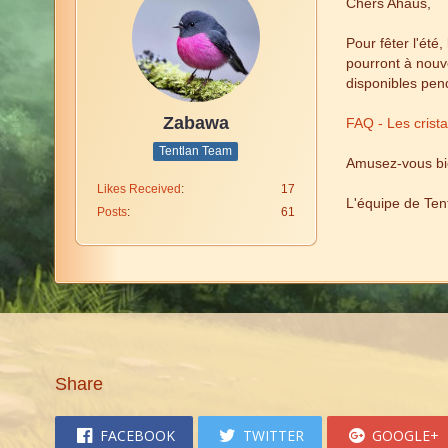
Chers Ahaus,
Pour fêter l'été
pourront à nouve
disponibles pend
Zabawa
FAQ - Les crist
Tentlan Team
Amusez-vous bi
Likes Received
17
L'équipe de Ten
Posts
61
Share
FACEBOOK
TWITTER
GOOGLE+