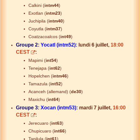
Calkini (
intm44
)
Exotlan (
intm23
)
Juchipila (
intm40
)
Coyutla (
intm37
)
Coatzacoalcos (
int49
)
Groupe 2:
Yocatl (intm52):
lundi 6 juillet,
18:00
CEST
:
Mapimi (
int54
)
Tenejapa (
int62
)
Hopelchen (
intm46
)
Tamazula (
int52
)
Acanceh (allemand) (
de30
)
Maxichu (
int64
)
Groupe 3:
Xocan (intm53):
mardi 7 juillet,
16:00
CEST
:
Jerecuaro (
int63
)
Chupicuaro (
int66
)
Tapilula (
int61
)