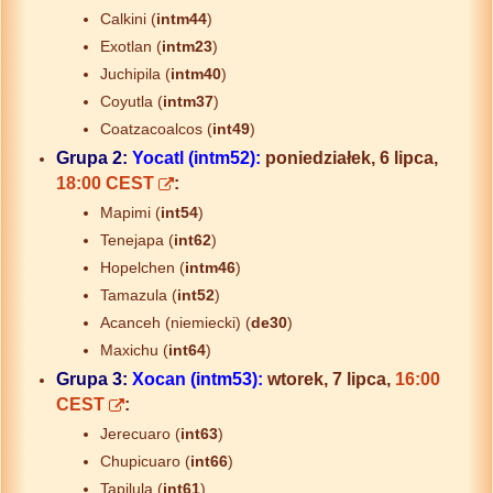
Calkini (
intm44
)
Exotlan (
intm23
)
Juchipila (
intm40
)
Coyutla (
intm37
)
Coatzacoalcos (
int49
)
Grupa 2:
Yocatl (intm52):
poniedziałek, 6 lipca,
18:00 CEST
:
Mapimi (
int54
)
Tenejapa (
int62
)
Hopelchen (
intm46
)
Tamazula (
int52
)
Acanceh (niemiecki) (
de30
)
Maxichu (
int64
)
Grupa 3:
Xocan (intm53):
wtorek, 7 lipca,
16:00
CEST
:
Jerecuaro (
int63
)
Chupicuaro (
int66
)
Tapilula (
int61
)