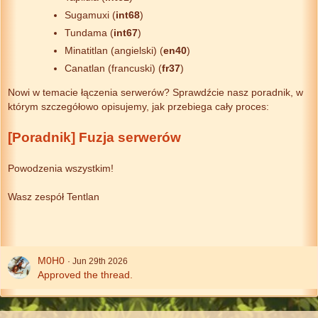
Sugamuxi (
int68
)
Tundama (
int67
)
Minatitlan (angielski) (
en40
)
Canatlan (francuski) (
fr37
)
Nowi w temacie łączenia serwerów? Sprawdźcie nasz poradnik, w
którym szczegółowo opisujemy, jak przebiega cały proces:
[Poradnik] Fuzja serwerów
Powodzenia wszystkim!
Wasz zespół Tentlan
M0H0
Jun 29th 2026
Approved the thread.