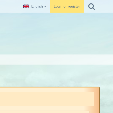
English
Login or register