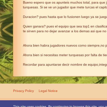
Bueno espero que os apunteis muchos total, para que juga
turquesas. Si se ve un jugador que mete turcas el capi
Duracion? pues hasta que lo fusionen luego ya se juega
Quien ganara? pues el equipo que sea top1 en clasifica
te sirven para no dejar avanzar a los demas asi que no
Ahora bien habra jugadores nuevos como siempre,no pas
Ahora bien si necesitas meter turquesas por falta de t
Recordar para apuntarse decir nombre de equipo,inte
Privacy Policy
Legal Notice
This site uses cookies. By continuing to browse this site, you 