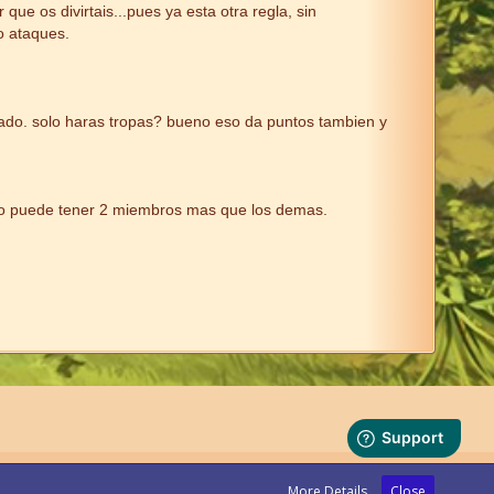
ue os divirtais...pues ya esta otra regla, sin
o ataques.
lado. solo haras tropas? bueno eso da puntos tambien y
 no puede tener 2 miembros mas que los demas.
More Details
Close