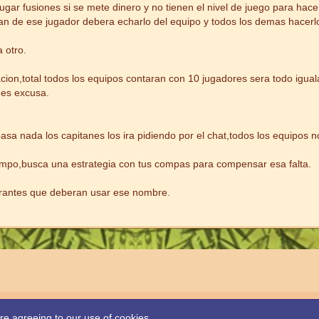
r fusiones si se mete dinero y no tienen el nivel de juego para hacer q
tan de ese jugador debera echarlo del equipo y todos los demas hacerl
 otro.
cion,total todos los equipos contaran con 10 jugadores sera todo igua
 es excusa.
a nada los capitanes los ira pidiendo por el chat,todos los equipos
iempo,busca una estrategia con tus compas para compensar esa falta.
grantes que deberan usar ese nombre.
Powered by
WoltLab Suite™
are agreeing to our use of cookies.