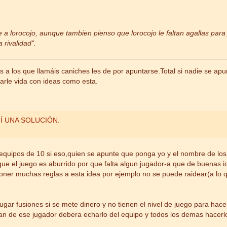
 lorocojo, aunque tambien pienso que lorocojo le faltan agallas para j
 rivalidad".
 a los que llamáis caniches les de por apuntarse.Total si nadie se a
darle vida con ideas como esta.
Í UNA SOLUCIÓN.
equipos de 10 si eso,quien se apunte que ponga yo y el nombre de los 
 que el juego es aburrido por que falta algun jugador-a que de buenas i
ner muchas reglas a esta idea por ejemplo no se puede raidear(a lo q
r fusiones si se mete dinero y no tienen el nivel de juego para hacer q
tan de ese jugador debera echarlo del equipo y todos los demas hacerl