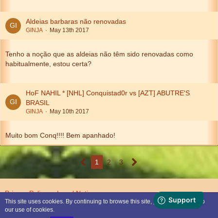
Aldeias barbaras não renovadas
GINJA
May 13th 2017
Tenho a noção que as aldeias não têm sido renovadas como
habitualmente, estou certa?
HoF NAHIL * [NHL] Conquistad0r vs [AZT] ABUTRE'S
BRASIL
GINJA
May 10th 2017
Muito bom Conq!!!! Bem apanhado!
1
2
3
Privacy Policy
Legal Notice
This site uses cookies. By continuing to browse this site, you are agreeing to
our use of cookies.