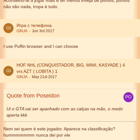
Aconselho-te a jogar mais e ter menos inveja de pontos, pontos
não são nada, tropa é tudo.
Игра с телефона.
GINJA
Jun 3rd 2017
I use Puffin browser and I can choose
HOF NHL (CONQUISTADOR, BIG, MIMI, KASYADE ) 4
vrs AZT ( LOBITA ) 1
GINJA
May 21st 2017
Quote from Poseidon
Ui o GTA vai ser apanhado com as calças na mão, o medo
aperta kkk
Nem sei quem é este jogador. Aparece na classificação?
hummmmmmm nunca dei por ele