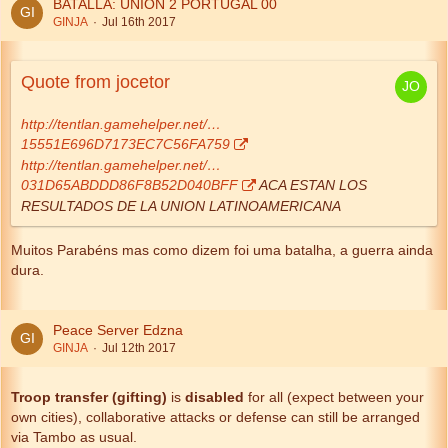
BATALLA: UNION 2 PORTUGAL 00
GINJA
Jul 16th 2017
Quote from jocetor
http://tentlan.gamehelper.net/…
15551E696D7173EC7C56FA759
http://tentlan.gamehelper.net/…
031D65ABDDD86F8B52D040BFF
ACA ESTAN LOS
RESULTADOS DE LA UNION LATINOAMERICANA
Muitos Parabéns mas como dizem foi uma batalha, a guerra ainda
dura.
Peace Server Edzna
GINJA
Jul 12th 2017
Troop transfer (gifting)
is
disabled
for all (expect between your
own cities), collaborative attacks or defense can still be arranged
via Tambo as usual.