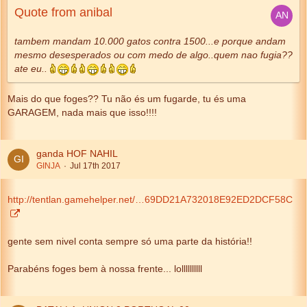
Quote from anibal
tambem mandam 10.000 gatos contra 1500...e porque andam
mesmo desesperados ou com medo de algo..quem nao fugia??
ate eu..
Mais do que foges?? Tu não és um fugarde, tu és uma
GARAGEM, nada mais que isso!!!!
ganda HOF NAHIL
GINJA
Jul 17th 2017
http://tentlan.gamehelper.net/…69DD21A732018E92ED2DCF58C
gente sem nivel conta sempre só uma parte da história!!
Parabéns foges bem à nossa frente... lollllllllll