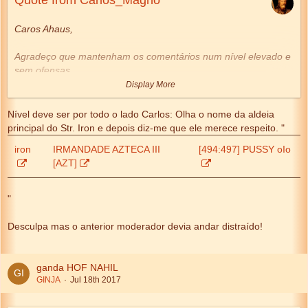
Quote from Carlos_Magno
Caros Ahaus,
Agradeço que mantenham os comentários num nível elevado e
sem ofensas.
Discutam os vossos pontos de vista. Defendam as vossas
Display More
teses. Mas sem infração às regras deste fórum.
Nível deve ser por todo o lado Carlos: Olha o nome da aldeia
principal do Str. Iron e depois diz-me que ele merece respeito. "
Carlos Magno
iron
IRMANDADE AZTECA III
[494:497] PUSSY oIo
[AZT]
"
Desculpa mas o anterior moderador devia andar distraído!
ganda HOF NAHIL
GINJA
Jul 18th 2017