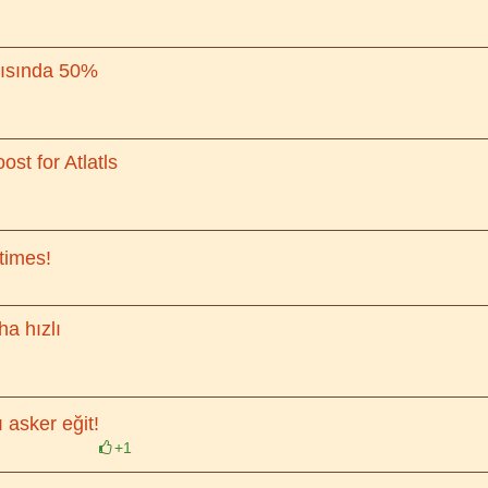
ırısında 50%
st for Atlatls
times!
a hızlı
ı asker eğit!
+1