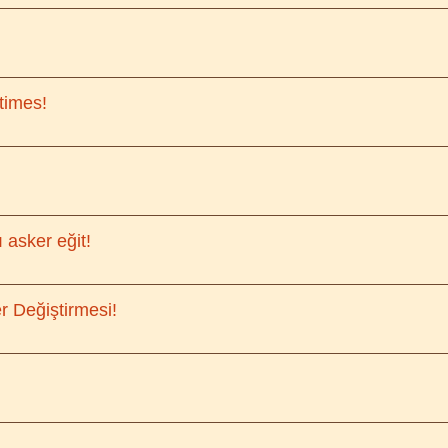
times!
ı asker eğit!
er Değiştirmesi!