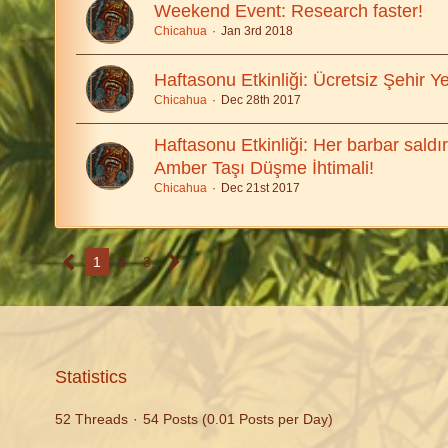
Weekend Event: Research faster!
Chicahua
Jan 3rd 2018
Haftasonu Etkinliği: Ücretsiz Şehir Y
Chicahua
Dec 28th 2017
Haftasonu Etkinliği: Her barbar sald
Amber Taşı Düşme İhtimali!
Chicahua
Dec 21st 2017
1
2
3
Statistics
52 Threads
54 Posts (0.01 Posts per Day)