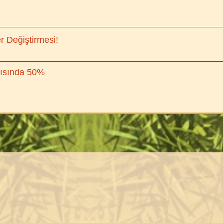
er Değiştirmesi!
ırısında 50%