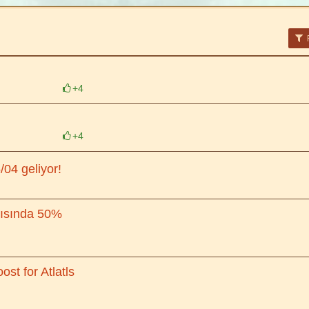
F
+4
+4
/04 geliyor!
ırısında 50%
st for Atlatls