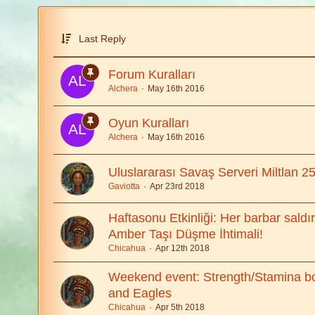
Last Reply
Forum Kuralları
Alchera
May 16th 2016
Oyun Kuralları
Alchera
May 16th 2016
Uluslararası Savaş Serveri Miltlan 25
Gaviotta
Apr 23rd 2018
Haftasonu Etkinliği: Her barbar sald
Amber Taşı Düşme İhtimali!
Chicahua
Apr 12th 2018
Weekend event: Strength/Stamina boo
and Eagles
Chicahua
Apr 5th 2018