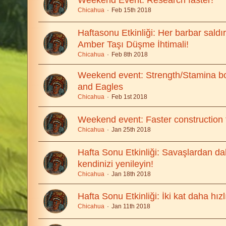
Weekend Event: Research faster!
Chicahua
Feb 15th 2018
Haftasonu Etkinliği: Her barbar sald
Amber Taşı Düşme İhtimali!
Chicahua
Feb 8th 2018
Weekend event: Strength/Stamina boo
and Eagles
Chicahua
Feb 1st 2018
Weekend event: Faster construction 
Chicahua
Jan 25th 2018
Hafta Sonu Etkinliği: Savaşlardan dah
kendinizi yenileyin!
Chicahua
Jan 18th 2018
Hafta Sonu Etkinliği: İki kat daha hızl
Chicahua
Jan 11th 2018