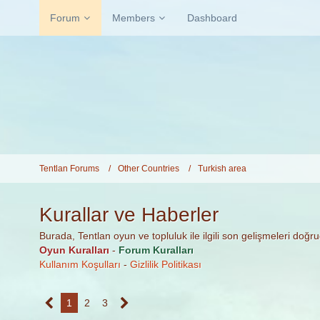
Forum
Members
Dashboard
Tentlan Forums
Other Countries
Turkish area
Kurallar ve Haberler
Burada, Tentlan oyun ve topluluk ile ilgili son gelişmeleri doğ
Oyun Kuralları
-
Forum Kuralları
Kullanım Koşulları
-
Gizlilik Politikası
1
2
3