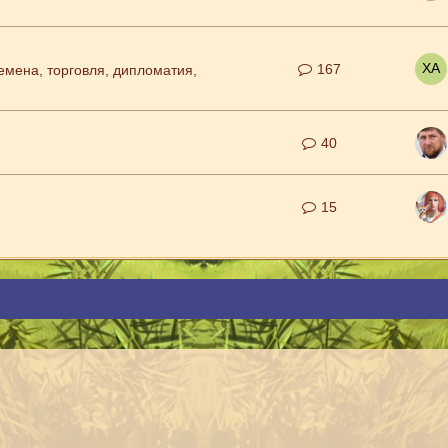
167
емена, торговля, дипломатия,
40
15