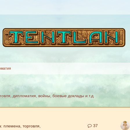
оматия
овля, дипломатия, войны, боевые доклады и.т.д.
37
: племена, торговля,