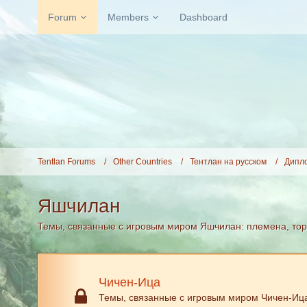
Forum
Members
Dashboard
Tentlan Forums
Other Countries
Тентлан на русском
Дипл
Яшчилан
Темы, связанные с игровым миром Яшчилан: племена, торг
Чичен-Ица
Темы, связанные с игровым миром Чичен-Ица