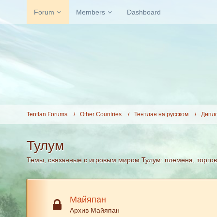
Forum
Members
Dashboard
Tentlan Forums
Other Countries
Тентлан на русском
Дипл
Тулум
Темы, связанные с игровым миром Тулум: племена, торговл
Майяпан
Архив Майяпан