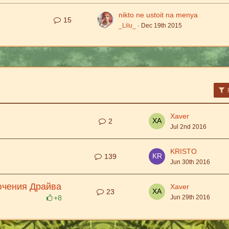
nikto ne ustoit na menya
15
_Lilu_
Dec 19th 2015
F
Xaver
2
Jul 2nd 2016
KRISTO
139
Jun 30th 2016
ючения Драйва
Xaver
23
+8
Jun 29th 2016