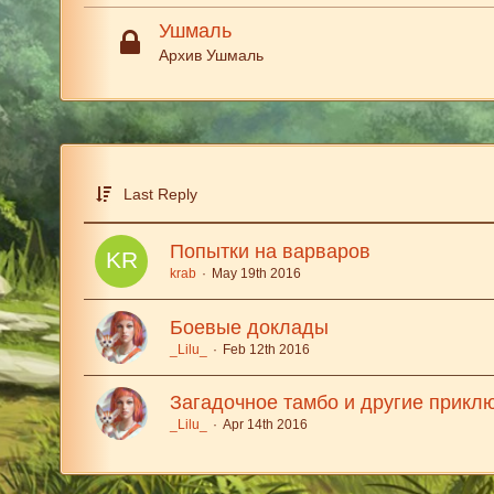
Ушмаль
Архив Ушмаль
Last Reply
Попытки на варваров
krab
May 19th 2016
Боевые доклады
_Lilu_
Feb 12th 2016
Загадочное тамбо и другие прикл
_Lilu_
Apr 14th 2016