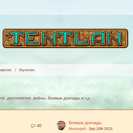
оматия
Яшчилан
я, дипломатия, войны, боевые доклады и.т.д.
Боевые доклады
40
Moonspell
Sep 10th 2015