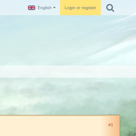
English
Login or register
#1