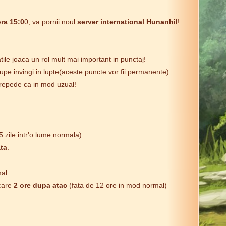
ra 15:0
0, va pornii noul
server international Hunanhil
!
ile joaca un rol mult mai important in punctaj!
trupe invingi in lupte(aceste puncte vor fii permanente)
ai repede ca in mod uzual!
 zile intr'o lume normala).
ta
.
al.
ecare
2 ore dupa atac
(fata de 12 ore in mod normal)