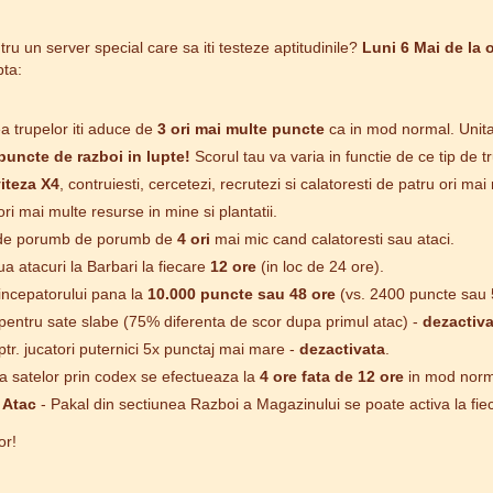
tru un server special care sa iti testeze aptitudinile?
Luni 6 Mai de la o
pta:
a trupelor iti aduce de
3 ori mai multe puncte
ca in mod normal. Unitat
puncte de razboi in lupte!
Scorul tau va varia in functie de ce tip de 
iteza X4
, contruiesti, cercetezi, recrutezi si calatoresti de patru ori m
ri mai multe resurse in mine si plantatii.
e porumb de porumb de
4 ori
mai mic cand calatoresti sau ataci.
ua atacuri la Barbari la fiecare
12 ore
(in loc de 24 ore).
 incepatorului pana la
10.000 puncte sau 48 ore
(vs. 2400 puncte sau 5
 pentru sate slabe (75% diferenta de scor dupa primul atac) -
dezactiva
ptr. jucatori puternici 5x punctaj mai mare -
dezactivata
.
a satelor prin codex se efectueaza la
4 ore fata de 12 ore
in mod norm
e Atac
- Pakal din sectiunea Razboi a Magazinului se poate activa la fi
or!