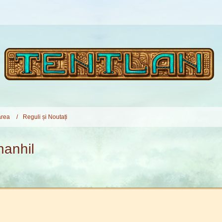
rea
Reguli și Noutați
nanhil