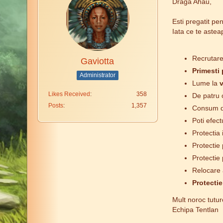
Draga Ahau,
Esti pregatit pen
Iata ce te astea
Recrutare
Gaviotta
Primesti 
Administrator
Lume la
v
Likes Received
358
De patru o
Posts
1,357
Consum d
Poti efect
Protectia
Protectie
Protectie 
Relocare 
Protecti
Mult noroc tutur
Echipa Tentlan