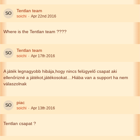
Tentlan team
soichi
Apr 22nd 2016
Where is the Tentlan team ????
Tentlan team
soichi
Apr 17th 2016
A játék legnagyobb hibája,hogy nincs felügyelő csapat aki
ellenőrizné a játékot,játékosokat....Hiába van a support ha nem
válaszolnak
piac
soichi
Apr 13th 2016
Tentlan csapat ?