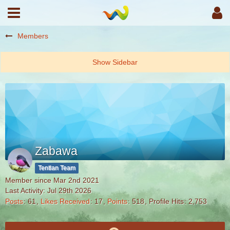
Members
Zabawa
Tentlan Team
Member since Mar 2nd 2021
Last Activity:
Jul 29th 2026
Posts
61
Likes Received
17
Points
518
Profile Hits
2,753