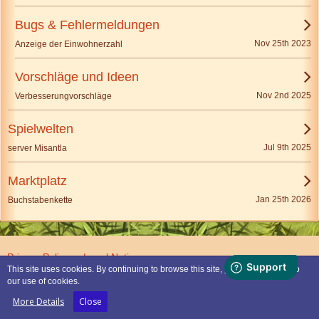
Bugs & Fehlermeldungen
Nov 25th 2023
Anzeige der Einwohnerzahl
Vorschläge und Ideen
Nov 2nd 2025
Verbesserungvorschläge
Spielwelten
Jul 9th 2025
server Misantla
Marktplatz
Jan 25th 2026
Buchstabenkette
Privacy Policy
Legal Notice
This site uses cookies. By continuing to browse this site, you are agreeing to
our use of cookies.
Powered by
WoltLab Suite™
More Details
Close