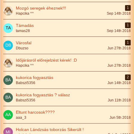
Mozgó seregek éheznek!!!
1
Hapcika ^^
Sep 14th 2018
Támadás
1
tamas28
Sep 14th 2018
Városfal
1
Dbuzso
Jun 27th 2018
Időjárásról előrejelzést kérek! :D
Hapcika ^^
Jun 27th 2018
kukorica fogyasztás
2
Babszi5356
Jun 14th 2018
kukorica fogyasztás ? válasz
Babszi5356
Jun 11th 2018
Eltunt harcosok????
aaa_3
Jun 5th 2018
Holcan Lándzsás toborzás Sikerült !