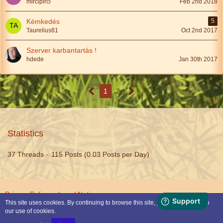
mircipirci
Feb 2nd 2018
Kémkedés
5
Taurelius81
Oct 2nd 2017
Szerver karbantartás !
hdede
Jan 30th 2017
1
2
Statistics
37 Threads
115 Posts (0.03 Posts per Day)
Privacy Policy
Legal Notice
This site uses cookies. By continuing to browse this site, you are agreeing to
our use of cookies.