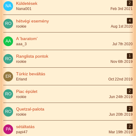
Küldetések
2
Nana001
Feb 3rd 2021
hétvégi esemény
4
rookie
Aug 1st 2020
A 'baratom'
aaa_3
Jul 7th 2020
Ranglista pontok
1
rookie
Nov 6th 2019
Türkiz beváltás
Erland
Oct 22nd 2019
Piac épület
2
rookie
Jun 24th 2019
Quetzal-palota
2
rookie
Jun 20th 2019
sétáltatás
2
papi47
Mar 19th 2019