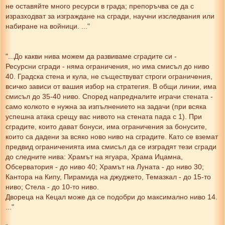
не оставяйте много ресурси в града; препоръчва се да с
изразходват за изграждане на сгради, научни изследвания или
набиране на войници. ..."
"...До какви нива можем да развиваме сградите си -
Ресурсни сгради - няма ограничения, но има смисъл до ниво
40. Градска стена и кула, не съществуват строги ограничения,
всичко зависи от вашия избор на стратегия. В общи линии, има
смисъл до 35-40 ниво. Според напредналите играчи стената -
само колкото е нужна за изпълнението на задачи (при всяка
успешна атака срещу вас нивото на стената пада с 1). При
сградите, които дават бонуси, има ограничения за бонусите,
които са дадени за всяко ново ниво на сградите. Като се вземат
предвид ограниченията има смисъл да се изградят тези сгради
до следните нива: Храмът на ягуара, Храма Ицамна,
Обсерватория - до ниво 40; Храмът на Луната - до ниво 30;
Кантора на Кипу, Пирамида на джуджето, Темазкал - до 15-то
ниво; Стела - до 10-то ниво.
Двореца на Кецал може да се подобри до максимално ниво 14.
..."