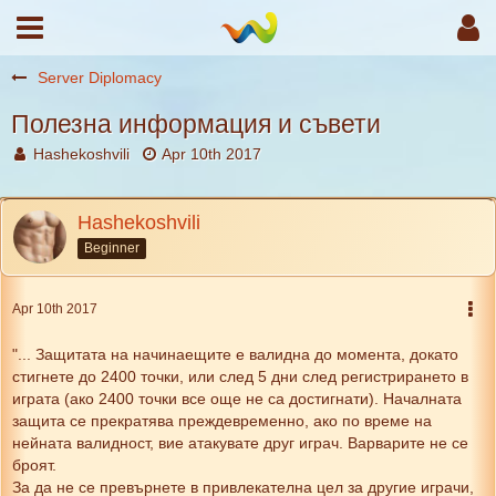
Server Diplomacy
Полезна информация и съвети
Hashekoshvili
Apr 10th 2017
Hashekoshvili
Beginner
Apr 10th 2017
"... Защитата на начинаещите е валидна до момента, докато
стигнете до 2400 точки, или след 5 дни след регистрирането в
играта (ако 2400 точки все още не са достигнати). Началната
защита се прекратява преждевременно, ако по време на
нейната валидност, вие атакувате друг играч. Варварите не се
броят.
За да не се превърнете в привлекателна цел за другие играчи,