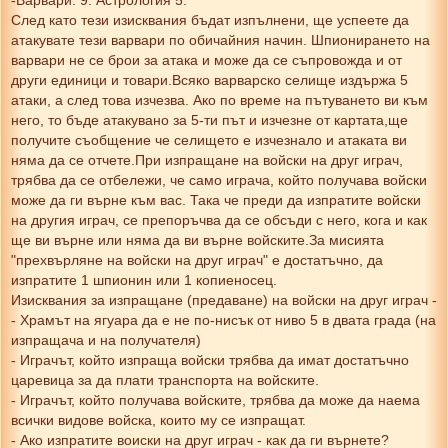
-Варвари. 9: Астрология 5.
След като тези изисквания бъдат изпълнени, ще успеете да
атакувате тези варвари по обичайния начин. Шпионирането на
варвари не се брои за атака и може да се съпровожда и от
други единици и товари.Всяко варварско селище издържа 5
атаки, а след това изчезва. Ако по време на пътуването ви към
него, то бъде атакувано за 5-ти път и изчезне от картата,ще
получите съобщение че селището е изчезнало и атаката ви
няма да се отчете.При изпращане на войски на друг играч,
трябва да се отбележи, че само играча, който получава войски
може да ги върне към вас. Така че преди да изпратите войски
на другия играч, се препоръчва да се обсъди с него, кога и как
ще ви върне или няма да ви върне войските.За мисията
"прехвърляне на войски на друг играч" е достатъчно, да
изпратите 1 шпионин или 1 копиеносец.
Изисквания за изпращане (предаване) на войски на друг играч -
- Храмът на ягуара да е не по-нисък от ниво 5 в двата града (на
изпращача и на получателя)
- Играчът, който изпраща войски трябва да имат достатъчно
царевица за да плати транспорта на войските.
- Играчът, който получава войските, трябва да може да наема
всички видове войска, които му се изпращат.
- Ако изпратите воиски на друг играч - как да ги върнете?