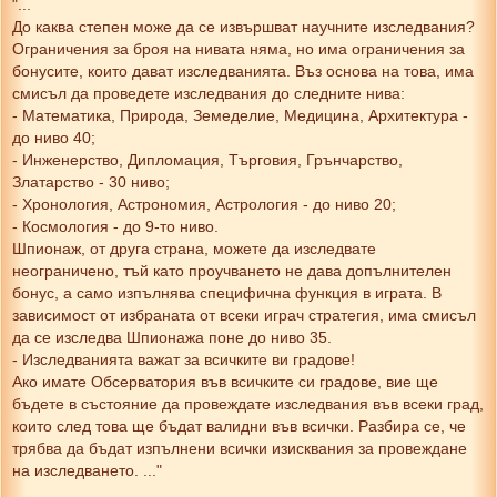
"...
До каква степен може да се извършват научните изследвания?
Ограничения за броя на нивата няма, но има ограничения за
бонусите, които дават изследванията. Въз основа на това, има
смисъл да проведете изследвания до следните нива:
- Математика, Природа, Земеделие, Медицина, Архитектура -
до ниво 40;
- Инженерство, Дипломация, Търговия, Грънчарство,
Златарство - 30 ниво;
- Хронология, Астрономия, Астрология - до ниво 20;
- Космология - до 9-то ниво.
Шпионаж, от друга страна, можете да изследвате
неограничено, тъй като проучването не дава допълнителен
бонус, а само изпълнява специфична функция в играта. В
зависимост от избраната от всеки играч стратегия, има смисъл
да се изследва Шпионажа поне до ниво 35.
- Изследванията важат за всичките ви градове!
Ако имате Обсерватория във всичките си градове, вие ще
бъдете в състояние да провеждате изследвания във всеки град,
които след това ще бъдат валидни във всички. Разбира се, че
трябва да бъдат изпълнени всички изисквания за провеждане
на изследването. ..."