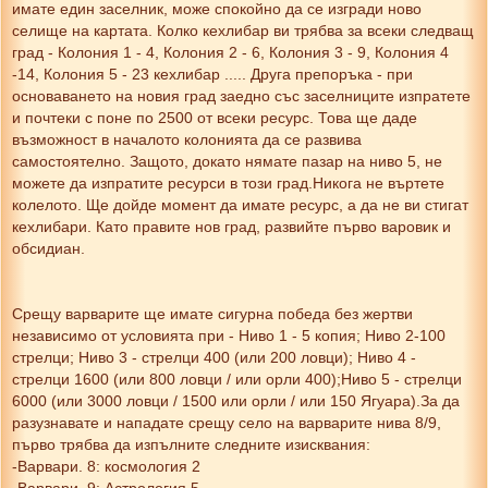
имате един заселник, може спокойно да се изгради ново
селище на картата. Колко кехлибар ви трябва за всеки следващ
град - Колония 1 - 4, Колония 2 - 6, Колония 3 - 9, Колония 4
-14, Колония 5 - 23 кехлибар ..... Друга препоръка - при
основаването на новия град заедно със заселниците изпратете
и почтеки с поне по 2500 от всеки ресурс. Това ще даде
възможност в началото колонията да се развива
самостоятелно. Защото, докато нямате пазар на ниво 5, не
можете да изпратите ресурси в този град.Никога не въртeте
колелото. Ще дойде момент да имате ресурс, а да не ви стигат
кехлибари. Като правите нов град, развийте първо варовик и
обсидиан.
Срещу варварите ще имате сигурна победа без жертви
независимо от условията при - Ниво 1 - 5 копия; Ниво 2-100
стрелци; Ниво 3 - стрелци 400 (или 200 ловци); Ниво 4 -
стрелци 1600 (или 800 ловци / или орли 400);Ниво 5 - стрелци
6000 (или 3000 ловци / 1500 или орли / или 150 Ягуара).За да
разузнавате и нападате срещу село на варварите нива 8/9,
първо трябва да изпълните следните изисквания:
-Варвари. 8: космология 2