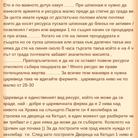
Ето и по-важното дотук накуп ........ При шпионаж е нужно да
изнесете армията и ресурса малко преди да стигне до града ви.
За целта имате нужда от достатъчно поломи и/или почтеки
които да носят ресурса пускате шпионаж до близък не активен /
позеленял / играч или варвари 1 по същия начин се процедира
и при атака........... Когато не сте на линия процедурата е
същата но се пуска шпионаж или атака към далечен такъв ако
няма да сте на линия около 8 часа търсите такъв който е на 4 ч
път от града почтеките забавят значително мисията ,
................Препоръчително е да не се оставят повече ресурси
отколкото събира пещерата ви ! Много ресурс ви прави
потенциална жертва ........... За всички тези маневри е нужна
царевица така че вдигайте фермите...царевицата ниво не по
малко от 28-30
Царевица е единственият вид ресурс, който не може да се
краде, най - добре е царевичната ферма да е 2 нива над
нивото на Храма на слънцето.Пазете си 4 кехлибара за
строежа на двореца на Кетцал, в един момент ще разберете че
ви трябват и с дни няма да може да ги съберете. Колелото на
Цолкин ще почака )) За да построите нов град имате нужда от
кехлибар. т.е. След като построите Двореца на Кетцал 1 ниво и