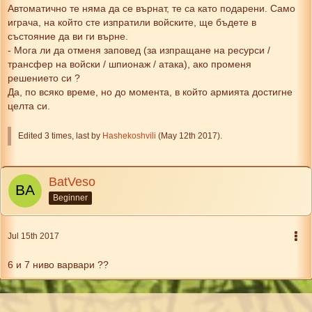
Автоматично те няма да се върнат, те са като подарени. Само
играча, на който сте изпратили войските, ще бъдете в
състояние да ви ги върне.
- Мога ли да отменя заповед (за изпращане на ресурси /
трансфер на войски / шпионаж / атака), ако променя
решението си ?
Да, по всяко време, но до момента, в който армията достигне
целта си.
Edited 3 times, last by
Hashekoshvili
(
May 12th 2017
).
BatVeso
Beginner
Jul 15th 2017
6 и 7 ниво варвари ??