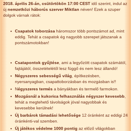
2018. április 26-án, csütörtökön 17:00 CEST
idő szerint, indul az
új
nemzetközi háborús szerver Miktlan
néven! Ezek a szuper
dolgok várnak rátok:
Csapatok toborzása
háromszor több pontszámot ad, mint
eddig. Tehát a csapatok ég nagyobb szerepet játszanak a
pontszámotokban!
Csatapontok gyűjtése
, ami a legyőzött csapatok számától,
fajtájától, összetételétől lesz függő és nem lesz állandó!
Négyszeres sebességű világ
, építkezésben,
nyersanyagban, csapattoborzásban és mozgásban is!!
N
égyszeres termés
a bányákban és termelő farmokon.
Mozgásnál a kukorica felhasználás négyszer kevesebb
,
tehát a megtehető
távolságok jóval nagyobbak és
kevesebbe kerülnek!
Új barbárok támadási lehetősége
12 óránként az eddigi 24
óránkénti-val szemben.
Új játékos védelme 1000 pontig
az előző világokban