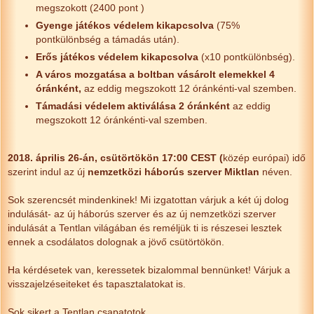
megszokott (2400 pont )
Gyenge játékos védelem kikapcsolva
(75%
pontkülönbség a támadás után).
Erős játékos védelem kikapcsolva
(x10 pontkülönbség).
A város mozgatása a boltban vásárolt elemekkel 4
óránként,
az eddig megszokott
12 óránkénti-val szemben.
Támadási védelem aktiválása 2 óránként
az eddig
megszokott
12 óránkénti-val szemben.
2018. április 26-án, csütörtökön 17:00 CEST (
közép európai) idő
szerint indul az új
nemzetközi háborús szerver Miktlan
néven.
Sok szerencsét mindenkinek! Mi izgatottan várjuk a két új dolog
indulását- az új háborús szerver és az új nemzetközi szerver
indulását a Tentlan világában és reméljük ti is részesei lesztek
ennek a csodálatos dolognak a jövő csütörtökön.
Ha kérdésetek van, keressetek bizalommal bennünket! Várjuk a
visszajelzéseiteket és tapasztalatokat is.
Sok sikert a Tentlan csapatotok