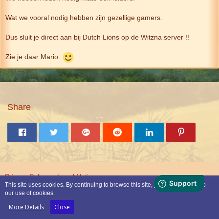
Wat we vooral nodig hebben zijn gezellige gamers.
Dus sluit je direct aan bij Dutch Lions op de Witzna server !!
Zie je daar Mario.
Share
Privacy Policy
Legal Notice
This site uses cookies. By continuing to browse this site, you are agreeing to
our use of cookies.
Powered by
WoltLab Suite™
More Details
Close