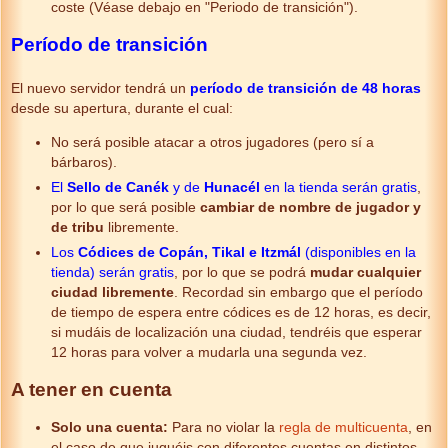
coste (Véase debajo en "Periodo de transición").
Período de transición
El nuevo servidor tendrá un
período de transición de 48 horas
desde su apertura, durante el cual:
No será posible atacar a otros jugadores (pero sí a
bárbaros).
El
Sello de Canék
y de
Hunacél
en la tienda serán gratis
,
por lo que será posible
cambiar de nombre de jugador y
de tribu
libremente.
Los
Códices de Copán, Tikal e Itzmál
(disponibles en la
tienda) serán gratis
, por lo que se podrá
mudar cualquier
ciudad libremente
. Recordad sin embargo que el período
de tiempo de espera entre códices es de 12 horas, es decir,
si mudáis de localización una ciudad, tendréis que esperar
12 horas para volver a mudarla una segunda vez.
A tener en cuenta
Solo una cuenta:
Para no violar la
regla de multicuenta
, en
el caso de que juguéis con diferentes cuentas en distintos