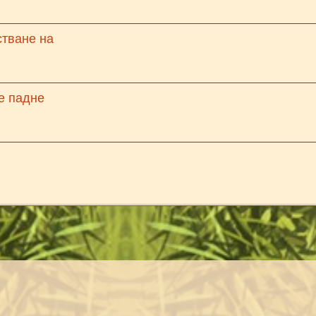
стване на
е падне