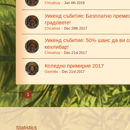
Chicahua
Jan 4th 2018
Уикенд събитие: Безплатно преме
градовете!
Chicahua
Dec 28th 2017
Уикенд събитие: 50% шанс да ви с
кехлибар!
Chicahua
Dec 21st 2017
Коледно примирие 2017
Gaviotta
Dec 21st 2017
1
2
3
Statistics