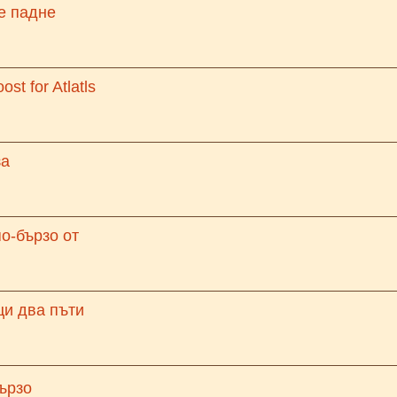
е падне
st for Atlatls
за
о-бързо от
ци два пъти
ързо