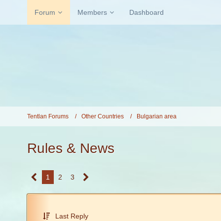
Forum
Members
Dashboard
Tentlan Forums
Other Countries
Bulgarian area
Rules & News
1
2
3
Last Reply