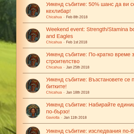
Уикенд събитие: 50% шанс да ви с
кехлибар!
Chicahua
Feb 8th 2018
Weekend event: Strength/Stamina boo
and Eagles
Chicahua
Feb 1st 2018
Уикенд събитие: По-кратко време 
строителство
Chicahua
Jan 25th 2018
Уикенд събитие: Възстановете се п
битките!
Chicahua
Jan 18th 2018
Уикенд събитие: Набирайте едини
по-бързо!
Gaviotta
Jan 11th 2018
Уикенд събитие: изследвания по-б