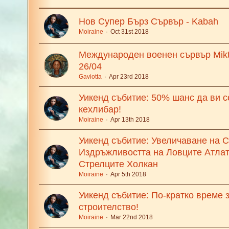
Нов Супер Бърз Сървър - Kabah
Moiraine
Oct 31st 2018
Международен военен сървър Mikt
26/04
Gaviotta
Apr 23rd 2018
Уикенд събитие: 50% шанс да ви с
кехлибар!
Moiraine
Apr 13th 2018
Уикенд събитие: Увеличаване на С
Издръжливостта на Ловците Атлат
Стрелците Холкан
Moiraine
Apr 5th 2018
Уикенд събитие: По-кратко време 
строителство!
Moiraine
Mar 22nd 2018