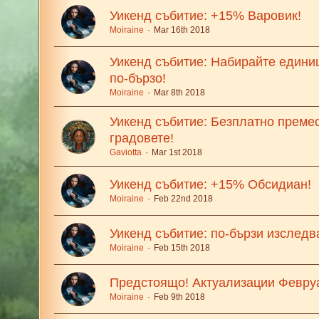
Уикенд събитие: +15% Варовик!
Moiraine
Mar 16th 2018
Уикенд събитие: Набирайте едини
по-бързо!
Moiraine
Mar 8th 2018
Уикенд събитие: Безплатно преме
градовете!
Gaviotta
Mar 1st 2018
Уикенд събитие: +15% Обсидиан!
Moiraine
Feb 22nd 2018
Уикенд събитие: по-бързи изследв
Moiraine
Feb 15th 2018
Предстоящо! Актуализации Февру
Moiraine
Feb 9th 2018