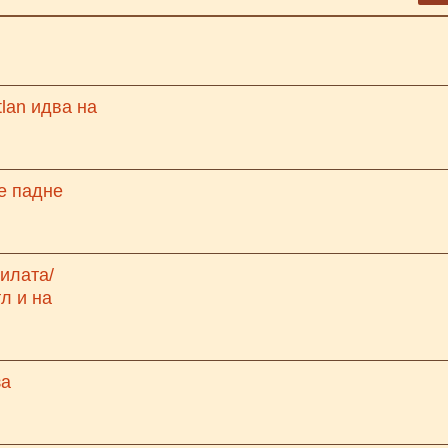
lan идва на
е падне
илата/
л и на
за