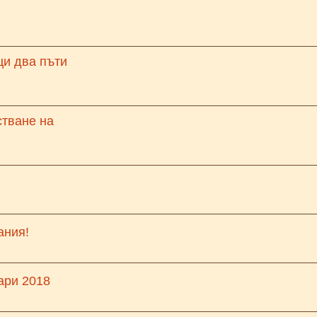
ци два пъти
стване на
ания!
ари 2018