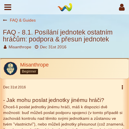
FAQ & Guides
FAQ - 8.1. Posílání jednotek ostatním
hráčům: podpora & přesun jednotek
Misanthrope
Dec 31st 2016
Misanthrope
Beginner
Dec 31st 2016
- Jak mohu poslat jednotky jinému hráči?
Chceš-li poslat jednotky jinému hráči, máš k dispozici dvě
možnosti: buď můžeš poslat podporu spojenci (v tomto případě si
zachováš kontrolu nad těmito svými jednotkami a zůstanou ve
tvém "vlastnictví"), nebo můžeš jednotky přesunout (což znamená,