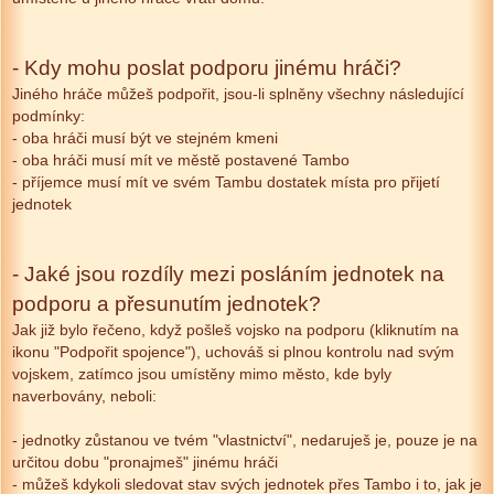
- Kdy mohu poslat podporu jinému hráči?
Jiného hráče můžeš podpořit, jsou-li splněny všechny následující
podmínky:
- oba hráči musí být ve stejném kmeni
- oba hráči musí mít ve městě postavené Tambo
- příjemce musí mít ve svém Tambu dostatek místa pro přijetí
jednotek
- Jaké jsou rozdíly mezi posláním jednotek na
podporu a přesunutím jednotek?
Jak již bylo řečeno, když pošleš vojsko na podporu (kliknutím na
ikonu "Podpořit spojence"), uchováš si plnou kontrolu nad svým
vojskem, zatímco jsou umístěny mimo město, kde byly
naverbovány, neboli:
- jednotky zůstanou ve tvém "vlastnictví", nedaruješ je, pouze je na
určitou dobu "pronajmeš" jinému hráči
- můžeš kdykoli sledovat stav svých jednotek přes Tambo i to, jak je