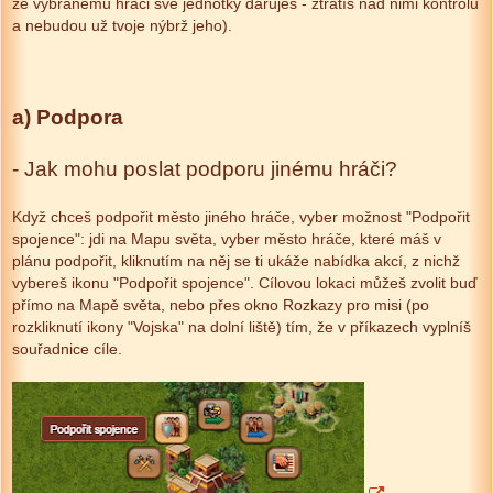
že vybranému hráči své jednotky daruješ - ztratíš nad nimi kontrolu
a nebudou už tvoje nýbrž jeho).
a) Podpora
- Jak mohu poslat podporu jinému hráči?
Když chceš podpořit město jiného hráče, vyber možnost "Podpořit
spojence": jdi na Mapu světa, vyber město hráče, které máš v
plánu podpořit, kliknutím na něj se ti ukáže nabídka akcí, z nichž
vybereš ikonu "Podpořit spojence". Cílovou lokaci můžeš zvolit buď
přímo na Mapě světa, nebo přes okno Rozkazy pro misi (po
rozkliknutí ikony "Vojska" na dolní liště) tím, že v příkazech vyplníš
souřadnice cíle.