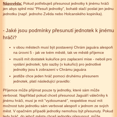
Nápověda:
Pokud potřebuješ přesunout jednotky k jinému hráči
jen abys splnil misi "Přesuň jednotky", bohatě stačí poslat jen jednu
jednotku (např. jednoho Zvěda nebo Holcanského kopiníka).
- Jaké jsou podmínky přesunutí jednotek k jinému
hráči?
v obou městech musí být postavený Chrám jaguára alespoň
na úrovni 5 - jak ve tvém městě, tak ve městě příjemce
musíš mít dostatek kukuřice pro zaplacení mise - neboli pro
vyslání jednotek; tyto sazby (v kukuřici) pro jednotlivé
jednotky jsou k zobrazení v Chrámu jaguára
jestliže chce jeden hráč pomoci druhému přesunem
jednotek, platí následující pravidlo:
Příjemce může přijímat pouze ty jednotky, které sám může
verbovat. Například pokud chceš přesunout Jaguáří válečníky k
jinému hráči, musí je mít "vyzkoumané", respektive musí mít
možnost tuto jednotku sám verbovat alespoň v jednom ze svých
měst. V opačném případě jednotky nemohou být přesunuty. Pokud
tedy hráč, do jehož města chceš jednotky přesunout, může