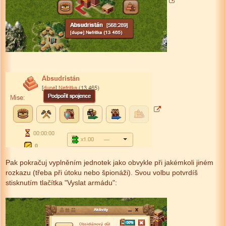
Pak pokračuj vyplněním jednotek jako obvykle při jakémkoli jiném
rozkazu (třeba při útoku nebo špionáži). Svou volbu potvrdíš
stisknutím tlačítka "Vyslat armádu":