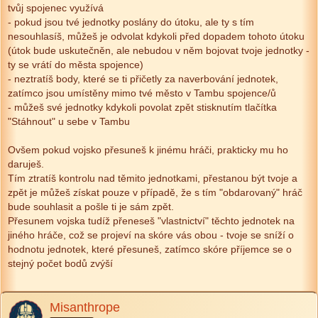
tvůj spojenec využívá
- pokud jsou tvé jednotky poslány do útoku, ale ty s tím
nesouhlasíš, můžeš je odvolat kdykoli před dopadem tohoto útoku
(útok bude uskutečněn, ale nebudou v něm bojovat tvoje jednotky -
ty se vrátí do města spojence)
- neztratíš body, které se ti přičetly za naverbování jednotek,
zatímco jsou umístěny mimo tvé město v Tambu spojence/ů
- můžeš své jednotky kdykoli povolat zpět stisknutím tlačítka
"Stáhnout" u sebe v Tambu
Ovšem pokud vojsko přesuneš k jinému hráči, prakticky mu ho
daruješ.
Tím ztratíš kontrolu nad těmito jednotkami, přestanou být tvoje a
zpět je můžeš získat pouze v případě, že s tím "obdarovaný" hráč
bude souhlasit a pošle ti je sám zpět.
Přesunem vojska tudíž přeneseš "vlastnictví" těchto jednotek na
jiného hráče, což se projeví na skóre vás obou - tvoje se sníží o
hodnotu jednotek, které přesuneš, zatímco skóre příjemce se o
stejný počet bodů zvýší
Misanthrope