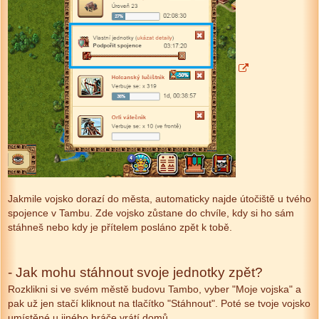
Jakmile vojsko dorazí do města, automaticky najde útočiště u tvého
spojence v Tambu. Zde vojsko zůstane do chvíle, kdy si ho sám
stáhneš nebo kdy je přítelem posláno zpět k tobě.
- Jak mohu stáhnout svoje jednotky zpět?
Rozklikni si ve svém městě budovu Tambo, vyber "Moje vojska" a
pak už jen stačí kliknout na tlačítko "Stáhnout". Poté se tvoje vojsko
umístěné u jiného hráče vrátí domů.