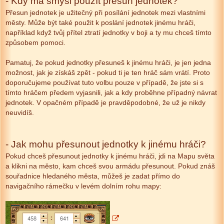
- Kdy má smysl použít přesun jednotek?
Přesun jednotek je užitečný při posílání jednotek mezi vlastními
městy. Může být také použit k poslání jednotek jinému hráči,
například když tvůj přítel ztratí jednotky v boji a ty mu chceš tímto
způsobem pomoci.
Pamatuj, že pokud jednotky přesuneš k jinému hráči, je jen jedna
možnost, jak je získáš zpět - pokud ti je ten hráč sám vrátí. Proto
doporučujeme používat tuto volbu pouze v případě, že jste si s
tímto hráčem předem vyjasnili, jak a kdy proběhne případný návrat
jednotek. V opačném případě je pravděpodobné, že už je nikdy
neuvidíš.
- Jak mohu přesunout jednotky k jinému hráči?
Pokud chceš přesunout jednotky k jinému hráči, jdi na Mapu světa
a klikni na město, kam chceš svou armádu přesunout. Pokud znáš
souřadnice hledaného města, můžeš je zadat přímo do
navigačního rámečku v levém dolním rohu mapy: