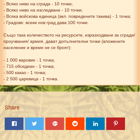
- Всяко ниво на сграда - 10 точки;
- Всяко ниво на изследване - 10 точки;
- Всяка войскова единица (вкл. повредените такива) - 1 точка;
- Градове: всеки нов град дава 100 точки.
Също така количеството на ресурсите, изразходвани за сгради/
проучвания/ армия, дават допълнителни точки (вложените
население и време не се броят):
- 1 000 варовик - 1 точка;
- 715 обсидиан - 1 точка;
- 500 какао - 1 точка;
- 2 500 царевица - 1 точка.
Share