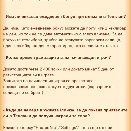
- Има ли някакъв ежедневен бонус при влизане в Тентлан?
Да, има. Като ежедневен бонус можете да получите 1 кехлибар
на ден, но той не се дава автоматично с всяко влизане. За да
получите кехлибари, трябва да атакувате варварски селища,
един кехлибар на ден е гарантиран, ако спечелите атаката.
- Колко време трае защитата на начинаещия играч?
Докато достигнете 2 400 точки или докато минат 5 дни от
регистрацията ви в играта.
Защитата на начинаещия играч се прекратява
преждевременно, ако атакувате друг играч (варварските
селища не се броят).
- Къде да намеря връзката /линка/, за да поканя приятелите
си в Тенлан и да получа награди за това?
Кликнете върху "Настройки" /"Settings"/ - това ще отвори