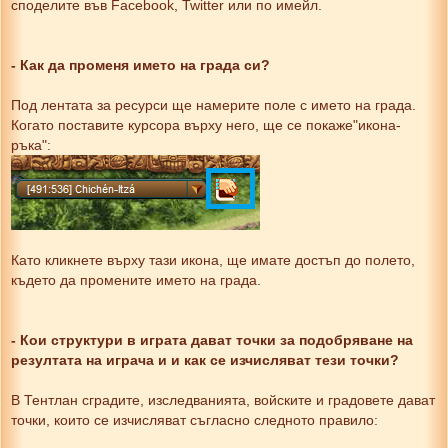
споделите във Facebook, Twitter или по имейл.
- Как да променя името на града си?
Под лентата за ресурси ще намерите поле с името на града.
Когато поставите курсора върху него, ще се покаже"икона-
ръка":
Като кликнете върху тази икона, ще имате достъп до полето,
където да промените името на града.
- Кои структури в играта дават точки за подобряване на
резултата на играча и и как се изчисляват тези точки?
В Тентлан сградите, изследванията, войските и градовете дават
точки, които се изчисляват съгласно следното правило: