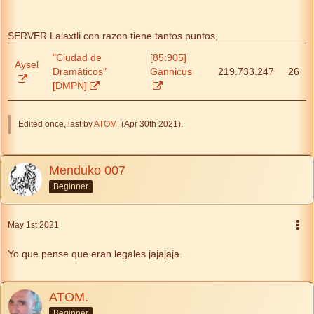
SERVER Lalaxtli con razon tiene tantos puntos,
"Ciudad de
[85:905]
Aysel
Dramáticos"
Gannicus
219.733.247
26
[DMPN]
Edited once, last by
ATOM.
(
Apr 30th 2021
).
Menduko 007
Beginner
May 1st 2021
Yo que pense que eran legales jajajaja.
ATOM.
Beginner