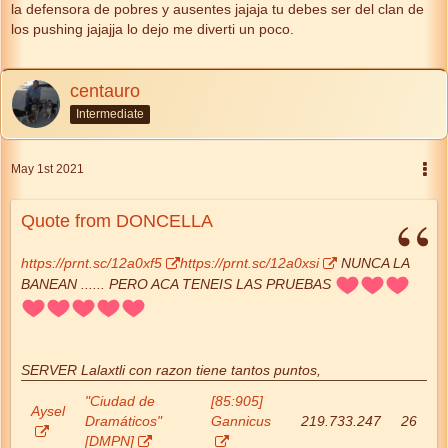
la defensora de pobres y ausentes jajaja tu debes ser del clan de
los pushing jajajja lo dejo me diverti un poco.
centauro
Intermediate
May 1st 2021
Quote from DONCELLA
https://prnt.sc/12a0xf5
https://prnt.sc/12a0xsi
NUNCA LA
BANEAN ...... PERO ACA TENEIS LAS PRUEBAS
SERVER Lalaxtli con razon tiene tantos puntos,
"Ciudad de
[85:905]
Aysel
Dramáticos"
Gannicus
219.733.247
26
[DMPN]