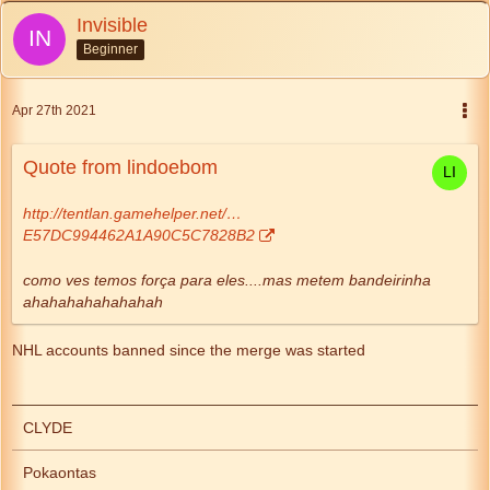
Invisible
Beginner
Apr 27th 2021
Quote from lindoebom
http://tentlan.gamehelper.net/…
E57DC994462A1A90C5C7828B2
como ves temos força para eles....mas metem bandeirinha
ahahahahahahahah
NHL accounts banned since the merge was started
CLYDE
Pokaontas