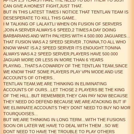
AFTER 2,5 YEARS I HAVE THE NEED TO BUY THEM TO JUST
CAN GIVE A HONEST FIGHT,JUST THAT.
BUT IN THIS LATEST TIMES I NOTICE THAT TENTLAN TEAM IS
DESESPERATE TO KILL THIS GAME..
I M TALKING OF LALAXTLI WHEN ON FUSION OF SERVERS
,JOIN A SERVER ALWAYS 6 SPEED,2 TIMES A DAY DOING
BARBARIANS AND WITH PALYERS WITH 4.500.000 JAGUARES...
THAT FUSION WAS A 2 SPEED SERVER ,TONINA,TO ALL WHO
KNOW WHAT IS A 2 SPEED SERVER ITS ENOUGHT.TONINA
ALWAYS WAS A 2 SPEED SERVER,PLAYERS HAVE 500.000
JAGUAR MORE OR LESS IN MORE THAN 6 YEARS
PLAYING...THATS A COWARDY OF THE TENTLAN TEAM,SINCE
WE KNOW THAT SOME PLAYERS PLAY VPN MODE AND USE
ACCOUNTS OF OTHERS..
TENTLAN TEAM,WE ARE THINKING IN ELIMINATING
ACCOUNTS OF OURS...LET THOSE 2 PLAYERS BE THE KING
OF THE HILL..BUT REMEMBER,THEY CAN PAY NOW BECAUSE
THEY NEED DO DEFEND BECAUSE WE ARE ATACKING BUT IF
WE ELIMINATE ACCOUNTS THEY DONT NEED TO BUY NO MOR
TOURQUOISES...
BUT WE ARE THINKING IN LONG TERM...WITH THE FUSIONS
SOON OR LATER WE HAVE TO DEAL WITH THEM ..SO WE
DONT NEED TO HAVE THE TROUBLE TO PLAY OTHERS