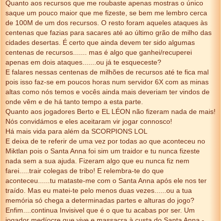
Quanto aos recursos que me roubaste apenas mostras o único
saque um pouco maior que me fizeste, se bem me lembro cerca
de 100M de um dos recursos. O resto foram aqueles ataques às
centenas que fazias para sacares até ao último grão de milho das
cidades desertas. É certo que ainda devem ter sido algumas
centenas de recursos....... mas é algo que ganhei/recuperei
apenas em dois ataques.......ou já te esqueceste?
E falares nessas centenas de milhões de recursos até te fica mal
pois isso faz-se em poucos horas num servidor 6X com as minas
altas como nós temos e vocês ainda mais deveriam ter vindos de
onde vêm e de há tanto tempo a esta parte.
Quanto aos jogadores Berto e EL LÉON não fizeram nada de mais!
Nós convidámos e eles aceitaram vir jogar connosco!
Há mais vida para além da SCORPIONS LOL
E deixa de te referir de uma vez por todas ao que aconteceu no
Miktlan pois o Santa Anna foi sim um traidor e tu nunca fizeste
nada sem a sua ajuda. Fizeram algo que eu nunca fiz nem
farei.....trair colegas de tribo! E relembra-te do que
aconteceu......tu mataste-me com o Santa Anna após ele nos ter
traído. Mas eu matei-te pelo menos duas vezes......ou a tua
memória só chega a determinadas partes e alturas do jogo?
Enfim....continua Invisivel que é o que tu acabas por ser. Um
jogador medíocre que vive e massacra à custa do Santa Anna -