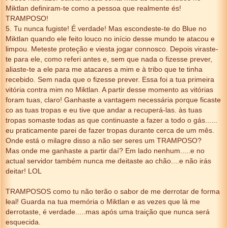
Miktlan definiram-te como a pessoa que realmente és!
TRAMPOSO!
5. Tu nunca fugiste! É verdade! Mas escondeste-te do Blue no
Miktlan quando ele feito louco no início desse mundo te atacou e
limpou. Meteste proteção e viesta jogar connosco. Depois viraste-
te para ele, como referi antes e, sem que nada o fizesse prever,
aliaste-te a ele para me atacares a mim e à tribo que te tinha
recebido. Sem nada que o fizesse prever. Essa foi a tua primeira
vitória contra mim no Miktlan. A partir desse momento as vitórias
foram tuas, claro! Ganhaste a vantagem necessária porque ficaste
co as tuas tropas e eu tive que andar a recuperá-las. às tuas
tropas somaste todas as que continuaste a fazer a todo o gás......
eu praticamente parei de fazer tropas durante cerca de um mês.
Onde está o milagre disso a não ser seres um TRAMPOSO?
Mas onde me ganhaste a partir daí? Em lado nenhum.....e no
actual servidor também nunca me deitaste ao chão....e não irás
deitar! LOL
TRAMPOSOS como tu não terão o sabor de me derrotar de forma
leal! Guarda na tua memória o Miktlan e as vezes que lá me
derrotaste, é verdade.....mas após uma traição que nunca será
esquecida.