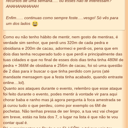
recursos de uma semana..... ou esses não te interessam?
AHAHAHAHAHAH
Enfim...... continuas como sempre foste.....vesgo! Só vês para
um dos lados
Como eu não tenho hábito de mentir, nem gosto de mentiras, é
verdade sim senhor, que perdi uns 320m de cada pedra e
obsidiana e 200m de cacau, adormeci e perdi-os, pena que em
dois dias tenha recuperado tudo o que perdi e principalmente das
tuas cidades e que no final de esses dois dias tinha tinha 480M de
pedra + 366M de obsidiana e 256m de cacau, foi só uma questão
de 2 dias para ir buscar o que tinha perdido com juros (até
mandaste mensagem que a festa tinha acabado, quando entraste
online....lol).
Quanto aos ataques durante o evento, relembro que esse ataque
foi feito durante o evento, podes mentir à vontade vir para aqui
chorar baba e ranho mas já agora pergunta à foca amestrada se
já curou tudo o que perdeu, como por exemplo os 6M de
pochetas. Não tenhas pressa de ser limpo, a tua vez vai chegar
em breve, estás na lista dos 7, o lugar na lista é que não te vou
contar qual é.