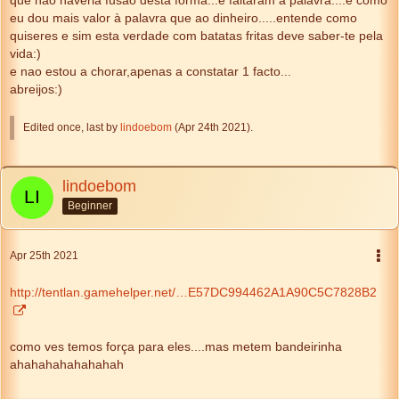
eu dou mais valor à palavra que ao dinheiro.....entende como
quiseres e sim esta verdade com batatas fritas deve saber-te pela
vida:)
e nao estou a chorar,apenas a constatar 1 facto...
abreijos:)
Edited once, last by
lindoebom
(
Apr 24th 2021
).
lindoebom
Beginner
Apr 25th 2021
http://tentlan.gamehelper.net/…E57DC994462A1A90C5C7828B2
como ves temos força para eles....mas metem bandeirinha
ahahahahahahahah