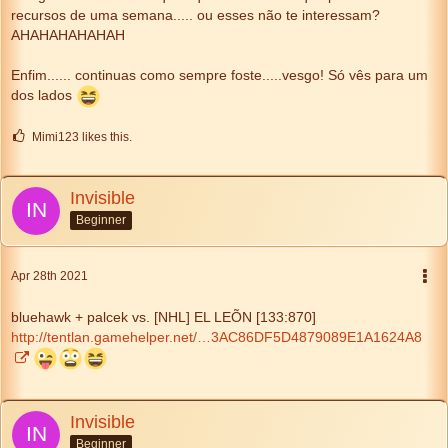
recursos de uma semana..... ou esses não te interessam?
AHAHAHAHAHAH
Enfim...... continuas como sempre foste.....vesgo! Só vês para um
dos lados
Mimi123 likes this.
Invisible
Beginner
Apr 28th 2021
bluehawk + palcek vs. [NHL] EL LEÕN [133:870]
http://tentlan.gamehelper.net/…3AC86DF5D4879089E1A1624A8
Invisible
Beginner