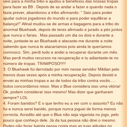
veio para a minha tribo e ajudou e beneficiou das nossas tropas
para fazer as B9 . Depois de as andar a fazer e quando nada o
fazia prever, abandonou a tribo afirmando: " Saio para poder
ajudar outros jogadores do mundo e para poder equilibrar a
balança!!" Afinal mudou-se de armas e bagagens para a tribo do
anormal Bluehawk, depois de teres afirmado e jurado a pés juntos
que nunca o farias.. Mas passado um dia ou dois e durante a
noite, juntaste-te ao Bluehawk e atacaste-me durante a noite
sabendo que nunca te atacaríamos pois ainda te queríamos
connosco. Sim, perdi tudo e andei a recuperar durante um mês.
Mas perdi muitos recursos na recuperação e tu adiantaste-te no
número de tropas. TRAMPOSO!!!!!
3. O Bluehawk foi derrotado por mim nesse servidor Miktlan pelo
menos duas vezes após a minha recuperação. Depois desisti e
enviei as minhas tropas e as de todos da tribo contra vocês.....
todos concordámos nisso. Mas o Blue considera isso uma vitória!
Ok, podem considerar isso mesmo! Mas dizer que ganharam
sempre? LOL
4. Foram banidos? E o que tenho eu a ver com o assunto? Eu não
fui e nunca serei banido, porque nunca joguei de forma menos
correcta. Acredito até que o Blue não seja vigarista no jogo, pelo
pouco que conheço dele. Já da tua pessoa não direi o mesmo.
Podes não fazer batota nessa conta mas as tuas atitudes no