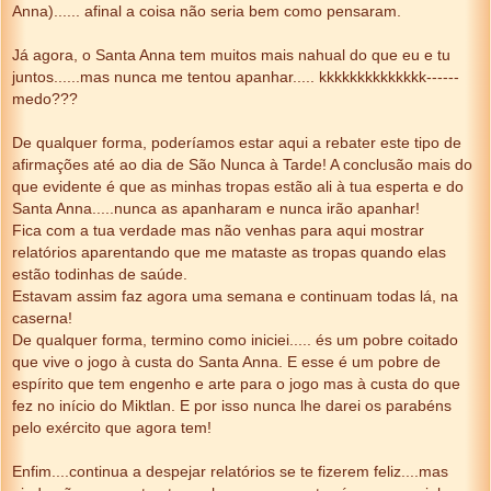
Anna)...... afinal a coisa não seria bem como pensaram.
Já agora, o Santa Anna tem muitos mais nahual do que eu e tu
juntos......mas nunca me tentou apanhar..... kkkkkkkkkkkkkk------
medo???
De qualquer forma, poderíamos estar aqui a rebater este tipo de
afirmações até ao dia de São Nunca à Tarde! A conclusão mais do
que evidente é que as minhas tropas estão ali à tua esperta e do
Santa Anna.....nunca as apanharam e nunca irão apanhar!
Fica com a tua verdade mas não venhas para aqui mostrar
relatórios aparentando que me mataste as tropas quando elas
estão todinhas de saúde.
Estavam assim faz agora uma semana e continuam todas lá, na
caserna!
De qualquer forma, termino como iniciei..... és um pobre coitado
que vive o jogo à custa do Santa Anna. E esse é um pobre de
espírito que tem engenho e arte para o jogo mas à custa do que
fez no início do Miktlan. E por isso nunca lhe darei os parabéns
pelo exército que agora tem!
Enfim....continua a despejar relatórios se te fizerem feliz....mas