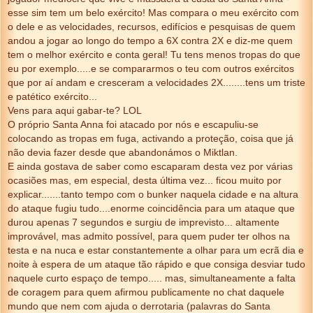
esse sim tem um belo exército! Mas compara o meu exército com
o dele e as velocidades, recursos, edifícios e pesquisas de quem
andou a jogar ao longo do tempo a 6X contra 2X e diz-me quem
tem o melhor exército e conta geral! Tu tens menos tropas do que
eu por exemplo.....e se compararmos o teu com outros exércitos
que por aí andam e cresceram a velocidades 2X........tens um triste
e patético exército...
Vens para aqui gabar-te? LOL
O próprio Santa Anna foi atacado por nós e escapuliu-se
colocando as tropas em fuga, activando a proteção, coisa que já
não devia fazer desde que abandonámos o Miktlan.
E ainda gostava de saber como escaparam desta vez por várias
ocasiões mas, em especial, desta última vez... ficou muito por
explicar.......tanto tempo com o bunker naquela cidade e na altura
do ataque fugiu tudo....enorme coincidência para um ataque que
durou apenas 7 segundos e surgiu de imprevisto... altamente
improvável, mas admito possível, para quem puder ter olhos na
testa e na nuca e estar constantemente a olhar para um ecrã dia e
noite à espera de um ataque tão rápido e que consiga desviar tudo
naquele curto espaço de tempo..... mas, simultaneamente a falta
de coragem para quem afirmou publicamente no chat daquele
mundo que nem com ajuda o derrotaria (palavras do Santa