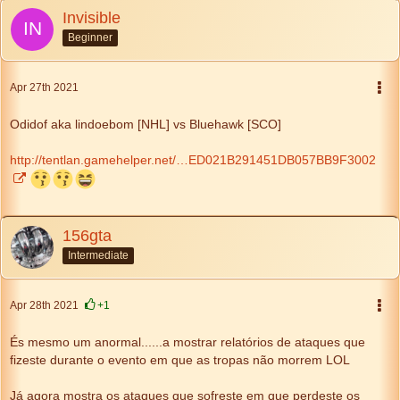
Invisible
Beginner
Apr 27th 2021
Odidof aka lindoebom [NHL] vs Bluehawk [SCO]
http://tentlan.gamehelper.net/…ED021B291451DB057BB9F3002
156gta
Intermediate
Apr 28th 2021
+1
És mesmo um anormal......a mostrar relatórios de ataques que
fizeste durante o evento em que as tropas não morrem LOL
Já agora mostra os ataques que sofreste em que perdeste os