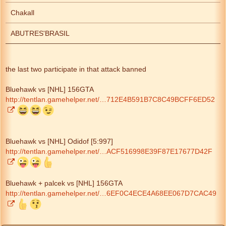
Chakall
ABUTRES'BRASIL
the last two participate in that attack banned
Bluehawk vs [NHL] 156GTA
http://tentlan.gamehelper.net/…712E4B591B7C8C49BCFF6ED52
Bluehawk vs [NHL] Odidof [5:997]
http://tentlan.gamehelper.net/…ACF516998E39F87E17677D42F
Bluehawk + palcek vs [NHL] 156GTA
http://tentlan.gamehelper.net/…6EF0C4ECE4A68EE067D7CAC49