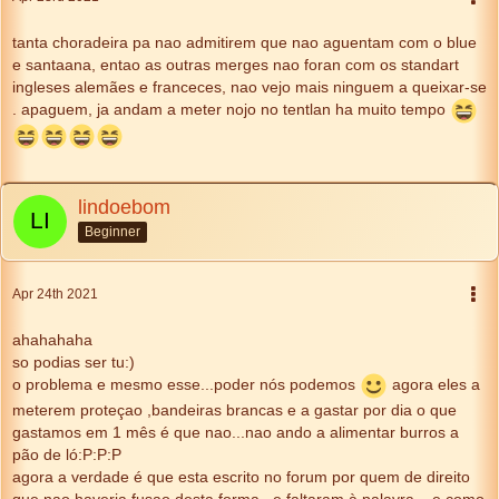
tanta choradeira pa nao admitirem que nao aguentam com o blue
e santaana, entao as outras merges nao foran com os standart
ingleses alemães e franceces, nao vejo mais ninguem a queixar-se
. apaguem, ja andam a meter nojo no tentlan ha muito tempo
lindoebom
Beginner
Apr 24th 2021
ahahahaha
so podias ser tu:)
o problema e mesmo esse...poder nós podemos
agora eles a
meterem proteçao ,bandeiras brancas e a gastar por dia o que
gastamos em 1 mês é que nao...nao ando a alimentar burros a
pão de ló:P:P:P
agora a verdade é que esta escrito no forum por quem de direito
que nao haveria fusao desta forma...e faltaram à palavra....e como