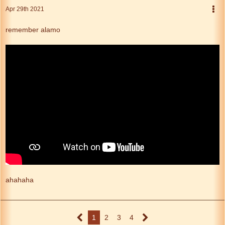
Apr 29th 2021
remember alamo
ahahaha
1
2
3
4