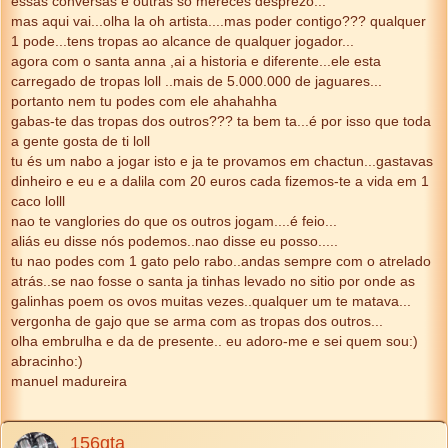
essas conversas e outras so mereces desprezo...
mas aqui vai...olha la oh artista....mas poder contigo??? qualquer
1 pode...tens tropas ao alcance de qualquer jogador...
agora com o santa anna ,ai a historia e diferente...ele esta
carregado de tropas loll ..mais de 5.000.000 de jaguares...
portanto nem tu podes com ele ahahahha
gabas-te das tropas dos outros??? ta bem ta...é por isso que toda
a gente gosta de ti loll
tu és um nabo a jogar isto e ja te provamos em chactun...gastavas
dinheiro e eu e a dalila com 20 euros cada fizemos-te a vida em 1
caco lolll
nao te vanglories do que os outros jogam....é feio...
aliás eu disse nós podemos..nao disse eu posso.....
tu nao podes com 1 gato pelo rabo..andas sempre com o atrelado
atrás..se nao fosse o santa ja tinhas levado no sitio por onde as
galinhas poem os ovos muitas vezes..qualquer um te matava...
vergonha de gajo que se arma com as tropas dos outros...
olha embrulha e da de presente.. eu adoro-me e sei quem sou:)
abracinho:)
manuel madureira
156gta