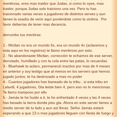
mentirosa, eres mas traidor que Judas, si como lo oyes, mas
traidor, porque Judas solo traiciono una vez. Pero tu has
traicionado varias veces a jugadores de distintos serves y aun
tienes la osadía de venir aquí poniéndote como la victima . Por
favor deberías de tener mas decencia.
derrumbo tus mentiras:
1.- Mictlan no era un mundo 6x, era un mundo 4x (aclaremos y
esta aqui en los registros) te llamo mentiroso por esto.
2.- No abandonaste Mictlan, corrección te echamos de ese server,
derrotado, humillado y con la cola entre las patas, lo recuerdas
3.- Bluehawk te aclaro, permaneció inactivo por mas de 4 meses
en anterior y soy testigo que al menos en los servers que hemos
jugado juntos, te ha destrozado a mas no poder
4.- Cuantos jugadores han baneado de tu tribu , si esta tribu en
Lalaxtli, 4 jugadores, Gta leiste bien 4, pero eso no lo mencionas.
Te llamo tramposo por ello
5.- Jamás te he huido a ti, te he enfrentado 4 veces y las 4 veces
has besado la tierra donde piso gta. Ahora en este server tienes a
medio server de tu lado y aun así lloras. Señor Jamás estaré
esperando a que 13 o mas jugadores lleguen con fiesta de fuego y