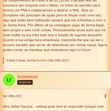
Dá cumprimentos ao Paulo e ao EL LEÕN, o tal que veio ter
connosco em conjunto com o Berto, no início do servidor para
termos um PNA e colaborarmos a destruir a NHL. Mas os
Scorpions não precisam de ajuda para te limpar mais uma vez,
algo que estás bem habituado sempre que me enfrentas a mim e
ao Santa Anna. Por último vê se consegues jogar de forma legal,
sem scripts e sem multi contas. Pessoalmente ainda acho que há
mais multis na tua tribo mas isso é função do suporte descobrir.
Quanto a tua amiga foca amestrada, transmite-lhe que vai ser o
terceiro servidor que vai ter de abandonar por minha causa. Agora
podes contar as mentiras que entenderes aqui no forum
Edited 2 times, last by
Invisible
(
Apr 28th 2021
).
lindoebom
Beginner
Apr 28th 2021
olha zédas franças....estava para nem te responder porque com