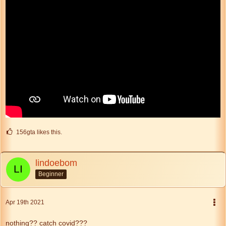
156gta likes this.
lindoebom
Beginner
Apr 19th 2021
nothing?? catch covid???