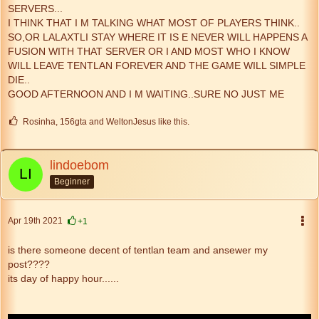
SERVERS...
I THINK THAT I M TALKING WHAT MOST OF PLAYERS THINK..
SO,OR LALAXTLI STAY WHERE IT IS E NEVER WILL HAPPENS A
FUSION WITH THAT SERVER OR I AND MOST WHO I KNOW
WILL LEAVE TENTLAN FOREVER AND THE GAME WILL SIMPLE
DIE..
GOOD AFTERNOON AND I M WAITING..SURE NO JUST ME
Rosinha, 156gta and WeltonJesus like this.
lindoebom
Beginner
Apr 19th 2021
+1
is there someone decent of tentlan team and ansewer my
post????
its day of happy hour......